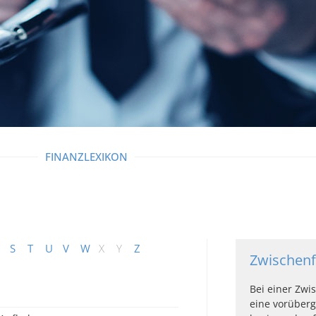
FINANZLEXIKON
S
T
U
V
W
X
Y
Z
Zwischenf
Bei einer Zwi
eine vorüber