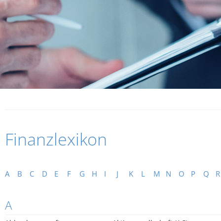
Finanzlexikon
A
B
C
D
E
F
G
H
I
J
K
L
M
N
O
P
Q
R
A