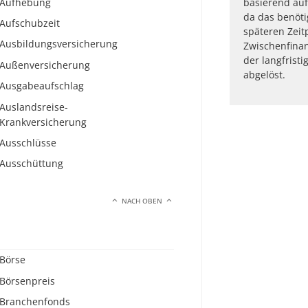
Aufhebung
basierend auf
da das benöti
Aufschubzeit
späteren Zeit
Ausbildungsversicherung
Zwischenfinan
der langfrist
Außenversicherung
abgelöst.
Ausgabeaufschlag
Auslandsreise-
Krankversicherung
Ausschlüsse
Ausschüttung
NACH OBEN
Börse
Börsenpreis
Branchenfonds