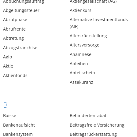
Abbuchungsauftrag
Aktiengesellschaft (AG)
Abgeltungssteuer
Aktienkurs
Abrufphase
Alternative Investmentfonds
(AIF)
Abrufrente
Altersrückstellung
Abtretung
Altersvorsorge
Abzugsfranchise
Anamnese
Agio
Anleihen
Aktie
Anteilschein
Aktienfonds
Assekuranz
B
Baisse
Behindertenrabatt
Bankenaufsicht
Beitragsfreie Versicherung
Bankensystem
Beitragsrückerstattung