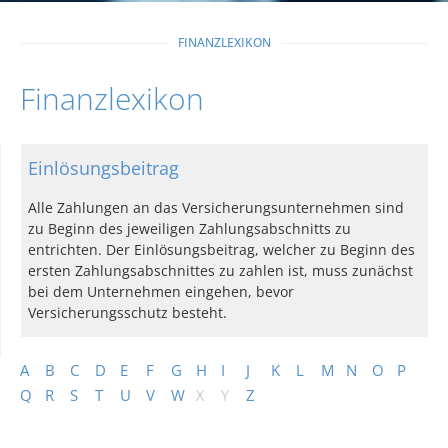
FINANZLEXIKON
Finanzlexikon
Einlösungsbeitrag
Alle Zahlungen an das Versicherungsunternehmen sind
zu Beginn des jeweiligen Zahlungsabschnitts zu
entrichten. Der Einlösungsbeitrag, welcher zu Beginn des
ersten Zahlungsabschnittes zu zahlen ist, muss zunächst
bei dem Unternehmen eingehen, bevor
Versicherungsschutz besteht.
A
B
C
D
E
F
G
H
I
J
K
L
M
N
O
P
Q
R
S
T
U
V
W
X
Y
Z