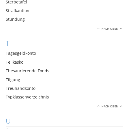
Sterbetafel
Strafkaution
Stundung
NACH OBEN
T
Tagesgeldkonto
Teilkasko
Thesaurierende Fonds
Tilgung
Treuhandkonto
Typklassenverzeichnis
NACH OBEN
U