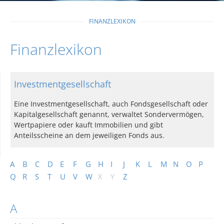
FINANZLEXIKON
Finanzlexikon
Investmentgesellschaft
Eine Investmentgesellschaft, auch Fondsgesellschaft oder
Kapitalgesellschaft genannt, verwaltet Sondervermögen,
Wertpapiere oder kauft Immobilien und gibt
Anteilsscheine an dem jeweiligen Fonds aus.
A
B
C
D
E
F
G
H
I
J
K
L
M
N
O
P
Q
R
S
T
U
V
W
X
Y
Z
A