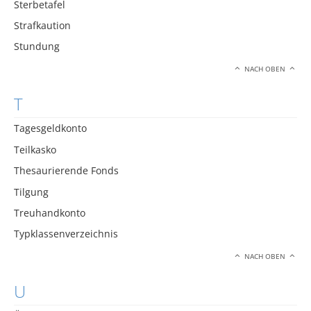
Sterbetafel
Strafkaution
Stundung
NACH OBEN
T
Tagesgeldkonto
Teilkasko
Thesaurierende Fonds
Tilgung
Treuhandkonto
Typklassenverzeichnis
NACH OBEN
U