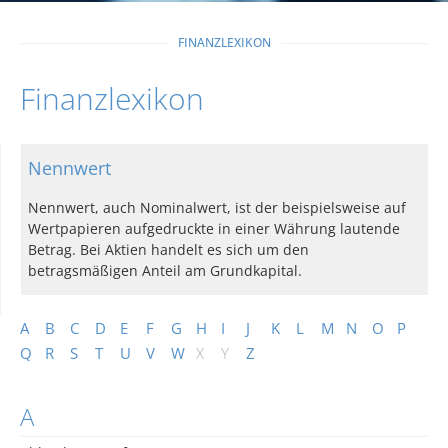
FINANZLEXIKON
Finanzlexikon
Nennwert
Nennwert, auch Nominalwert, ist der beispielsweise auf
Wertpapieren aufgedruckte in einer Währung lautende
Betrag. Bei Aktien handelt es sich um den
betragsmäßigen Anteil am Grundkapital.
A
B
C
D
E
F
G
H
I
J
K
L
M
N
O
P
Q
R
S
T
U
V
W
X
Y
Z
A