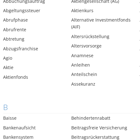
Abbuchungsauftrag
Aktiengesellschaft (AG)
Abgeltungssteuer
Aktienkurs
Abrufphase
Alternative Investmentfonds
(AIF)
Abrufrente
Altersrückstellung
Abtretung
Altersvorsorge
Abzugsfranchise
Anamnese
Agio
Anleihen
Aktie
Anteilschein
Aktienfonds
Assekuranz
B
Baisse
Behindertenrabatt
Bankenaufsicht
Beitragsfreie Versicherung
Bankensystem
Beitragsrückerstattung