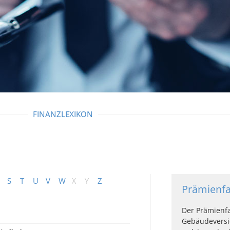
FINANZLEXIKON
S
T
U
V
W
X
Y
Z
Prämienfa
Der Prämienfa
Gebäudeversic