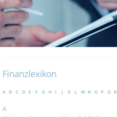
Finanzlexikon
A
B
C
D
E
F
G
H
I
J
K
L
M
N
O
P
Q
R
A