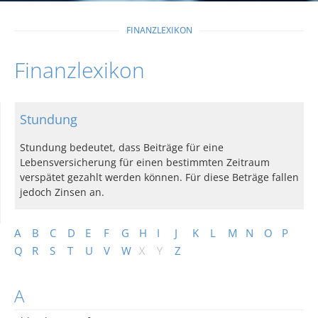
FINANZLEXIKON
Finanzlexikon
Stundung
Stundung bedeutet, dass Beiträge für eine
Lebensversicherung für einen bestimmten Zeitraum
verspätet gezahlt werden können. Für diese Beträge fallen
jedoch Zinsen an.
A
B
C
D
E
F
G
H
I
J
K
L
M
N
O
P
Q
R
S
T
U
V
W
X
Y
Z
A