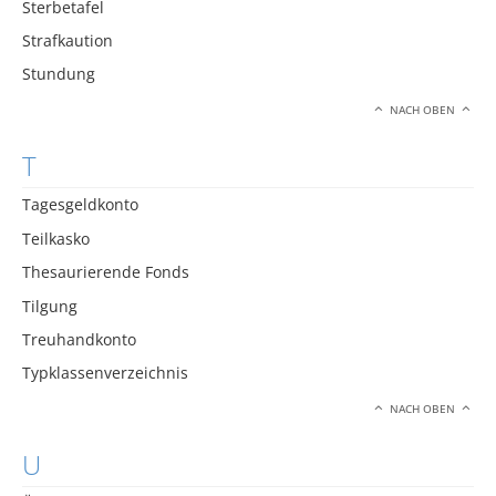
Sterbetafel
Strafkaution
Stundung
NACH OBEN
T
Tagesgeldkonto
Teilkasko
Thesaurierende Fonds
Tilgung
Treuhandkonto
Typklassenverzeichnis
NACH OBEN
U