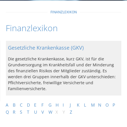
FINANZLEXIKON
Finanzlexikon
Gesetzliche Krankenkasse (GKV)
Die gesetzliche Krankenkasse, kurz GKV, ist für die
Grundversorgung im Krankheitsfall und der Minderung
des finanziellen Risikos der Mitglieder zuständig. Es
werden drei Gruppen innerhalb der GKV unterschieden:
Pflichtversicherte, freiwillige Versicherte und
Familienversicherte.
A
B
C
D
E
F
G
H
I
J
K
L
M
N
O
P
Q
R
S
T
U
V
W
X
Y
Z