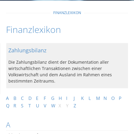
FINANZLEXIKON
Finanzlexikon
Zahlungsbilanz
Die Zahlungsbilanz dient der Dokumentation aller
wirtschaftlichen Transaktionen zwischen einer
Volkswirtschaft und dem Ausland im Rahmen eines
bestimmten Zeitraums.
A
B
C
D
E
F
G
H
I
J
K
L
M
N
O
P
Q
R
S
T
U
V
W
X
Y
Z
A