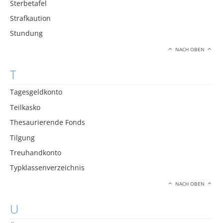
Sterbetafel
Strafkaution
Stundung
NACH OBEN
T
Tagesgeldkonto
Teilkasko
Thesaurierende Fonds
Tilgung
Treuhandkonto
Typklassenverzeichnis
NACH OBEN
U