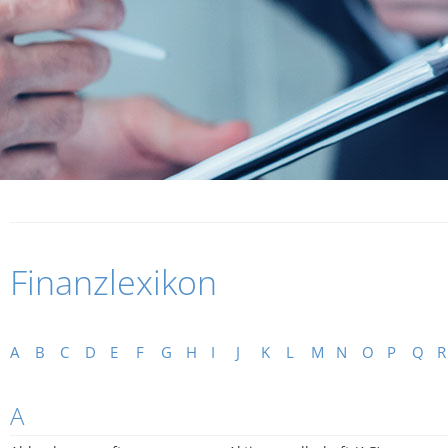
Finanzlexikon
A
B
C
D
E
F
G
H
I
J
K
L
M
N
O
P
Q
R
A