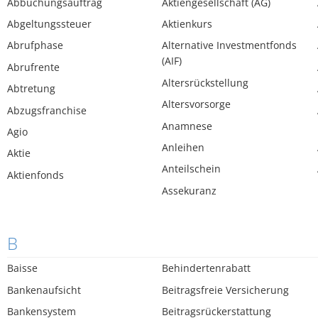
Abbuchungsauftrag
Aktiengesellschaft (AG)
Abgeltungssteuer
Aktienkurs
Abrufphase
Alternative Investmentfonds
(AIF)
Abrufrente
Altersrückstellung
Abtretung
Altersvorsorge
Abzugsfranchise
Anamnese
Agio
Anleihen
Aktie
Anteilschein
Aktienfonds
Assekuranz
B
Baisse
Behindertenrabatt
Bankenaufsicht
Beitragsfreie Versicherung
Bankensystem
Beitragsrückerstattung