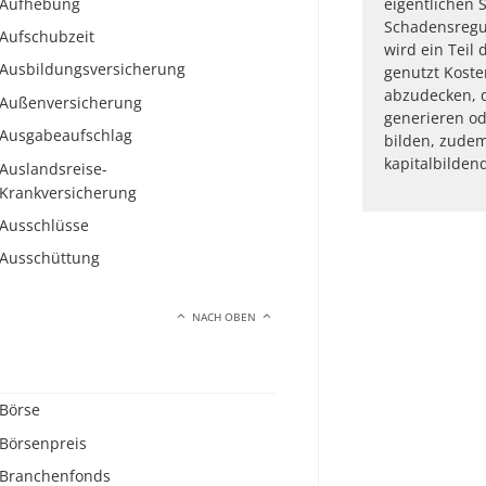
Aufhebung
eigentlichen 
Schadensregul
Aufschubzeit
wird ein Teil
Ausbildungsversicherung
genutzt Koste
abzudecken, 
Außenversicherung
generieren od
Ausgabeaufschlag
bilden, zudem 
kapitalbilden
Auslandsreise-
Krankversicherung
Ausschlüsse
Ausschüttung
NACH OBEN
Börse
Börsenpreis
Branchenfonds