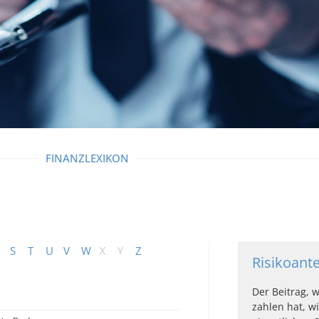
FINANZLEXIKON
S
T
U
V
W
X
Y
Z
Risikoante
Der Beitrag, 
zahlen hat, w