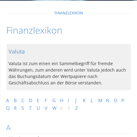
FINANZLEXIKON
Finanzlexikon
Valuta
Valuta ist zum einen ein Sammelbegriff für fremde
Währungen, zum anderen wird unter Valuta jedoch auch
das Buchungsdatum der Wertpapiere nach
Geschäftsabschluss an der Börse verstanden.
A
B
C
D
E
F
G
H
I
J
K
L
M
N
O
P
Q
R
S
T
U
V
W
X
Y
Z
A