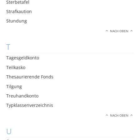
Sterbetafel
Strafkaution
Stundung
NACH OBEN
T
Tagesgeldkonto
Teilkasko
Thesaurierende Fonds
Tilgung
Treuhandkonto
Typklassenverzeichnis
NACH OBEN
U