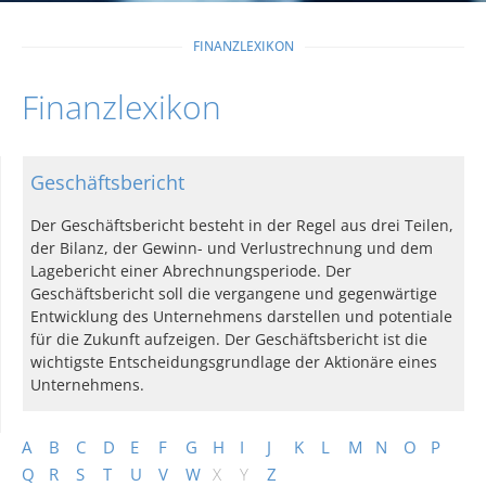
FINANZLEXIKON
Finanzlexikon
Geschäftsbericht
Der Geschäftsbericht besteht in der Regel aus drei Teilen,
der Bilanz, der Gewinn- und Verlustrechnung und dem
Lagebericht einer Abrechnungsperiode. Der
Geschäftsbericht soll die vergangene und gegenwärtige
Entwicklung des Unternehmens darstellen und potentiale
für die Zukunft aufzeigen. Der Geschäftsbericht ist die
wichtigste Entscheidungsgrundlage der Aktionäre eines
Unternehmens.
A
B
C
D
E
F
G
H
I
J
K
L
M
N
O
P
Q
R
S
T
U
V
W
X
Y
Z