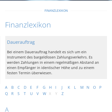
FINANZLEXIKON
Finanzlexikon
Dauerauftrag
Bei einem Dauerauftrag handelt es sich um ein
Instrument des bargeldlosen Zahlungsverkehrs. Es
werden Zahlungen in einem regelmäßigen Abstand an
einen Empfänger in identischer Höhe und zu einem
festen Termin überwiesen.
A
B
C
D
E
F
G
H
I
J
K
L
M
N
O
P
Q
R
S
T
U
V
W
X
Y
Z
A