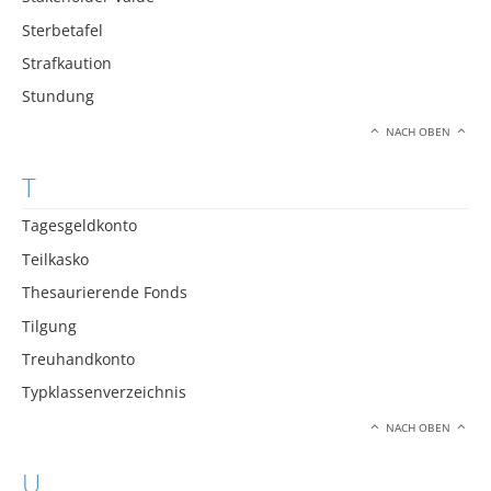
Sterbetafel
Strafkaution
Stundung
NACH OBEN
T
Tagesgeldkonto
Teilkasko
Thesaurierende Fonds
Tilgung
Treuhandkonto
Typklassenverzeichnis
NACH OBEN
U