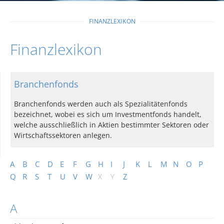
FINANZLEXIKON
Finanzlexikon
Branchenfonds
Branchenfonds werden auch als Spezialitätenfonds
bezeichnet, wobei es sich um Investmentfonds handelt,
welche ausschließlich in Aktien bestimmter Sektoren oder
Wirtschaftssektoren anlegen.
A
B
C
D
E
F
G
H
I
J
K
L
M
N
O
P
Q
R
S
T
U
V
W
X
Y
Z
A