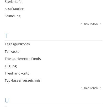
Sterbetafel
Strafkaution
Stundung
NACH OBEN
T
Tagesgeldkonto
Teilkasko
Thesaurierende Fonds
Tilgung
Treuhandkonto
Typklassenverzeichnis
NACH OBEN
U