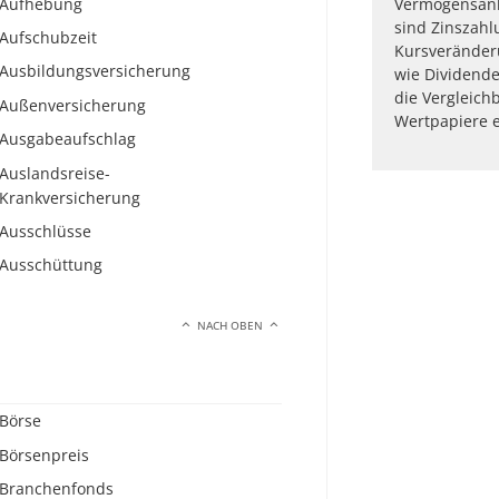
Aufhebung
Vermögensanl
sind Zinszah
Aufschubzeit
Kursveränder
Ausbildungsversicherung
wie Dividende
die Vergleichb
Außenversicherung
Wertpapiere e
Ausgabeaufschlag
Auslandsreise-
Krankversicherung
Ausschlüsse
Ausschüttung
NACH OBEN
Börse
Börsenpreis
Branchenfonds