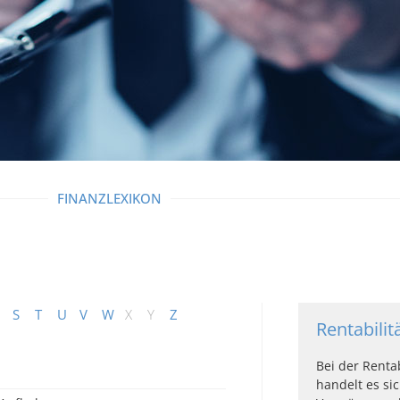
FINANZLEXIKON
S
T
U
V
W
X
Y
Z
Rentabilit
Bei der Renta
handelt es si