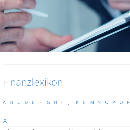
Finanzlexikon
A
B
C
D
E
F
G
H
I
J
K
L
M
N
O
P
Q
R
A