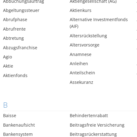
Abbuchungsauftrag
Aktiengesellschaft (AG)
Abgeltungssteuer
Aktienkurs
Abrufphase
Alternative Investmentfonds
(AIF)
Abrufrente
Altersrückstellung
Abtretung
Altersvorsorge
Abzugsfranchise
Anamnese
Agio
Anleihen
Aktie
Anteilschein
Aktienfonds
Assekuranz
B
Baisse
Behindertenrabatt
Bankenaufsicht
Beitragsfreie Versicherung
Bankensystem
Beitragsrückerstattung