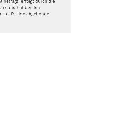
t beträgt, erfolgt durch die
ank und hat bei den
 i. d. R. eine abgeltende