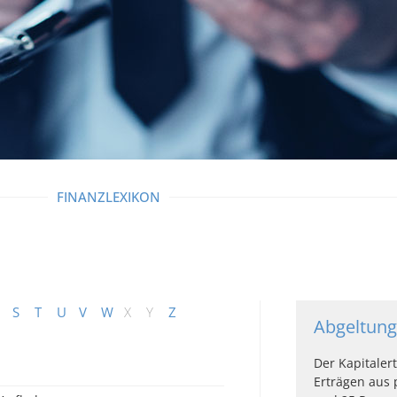
FINANZLEXIKON
S
T
U
V
W
X
Y
Z
Abgeltung
Der Kapitaler
Erträgen aus 