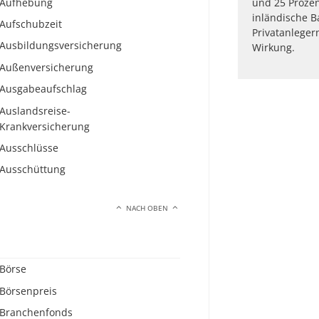
Aufhebung
und 25 Prozen
inländische B
Aufschubzeit
Privatanlegern
Ausbildungsversicherung
Wirkung.
Außenversicherung
Ausgabeaufschlag
Auslandsreise-
Krankversicherung
Ausschlüsse
Ausschüttung
NACH OBEN
Börse
Börsenpreis
Branchenfonds