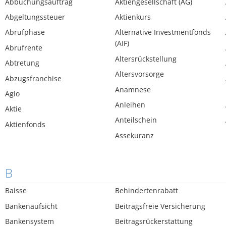
Abbuchungsauftrag
Aktiengesellschaft (AG)
Abgeltungssteuer
Aktienkurs
Abrufphase
Alternative Investmentfonds
(AIF)
Abrufrente
Altersrückstellung
Abtretung
Altersvorsorge
Abzugsfranchise
Anamnese
Agio
Anleihen
Aktie
Anteilschein
Aktienfonds
Assekuranz
B
Baisse
Behindertenrabatt
Bankenaufsicht
Beitragsfreie Versicherung
Bankensystem
Beitragsrückerstattung