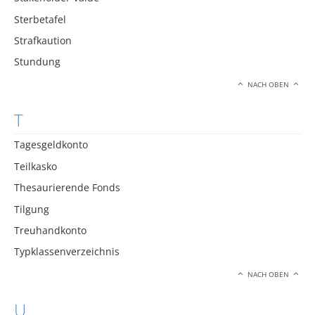
Sterbetafel
Strafkaution
Stundung
NACH OBEN
T
Tagesgeldkonto
Teilkasko
Thesaurierende Fonds
Tilgung
Treuhandkonto
Typklassenverzeichnis
NACH OBEN
U