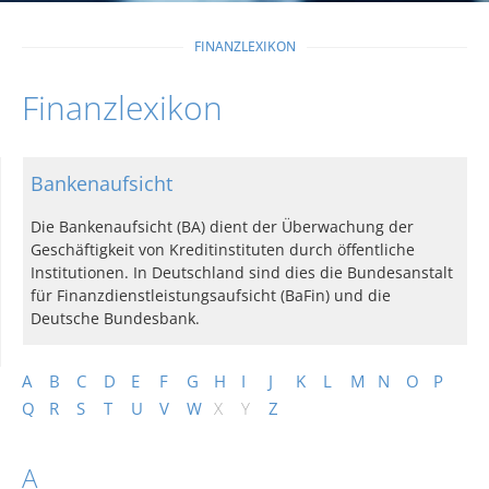
FINANZLEXIKON
Finanzlexikon
Bankenaufsicht
Die Bankenaufsicht (BA) dient der Überwachung der
Geschäftigkeit von Kreditinstituten durch öffentliche
Institutionen. In Deutschland sind dies die Bundesanstalt
für Finanzdienstleistungsaufsicht (BaFin) und die
Deutsche Bundesbank.
A
B
C
D
E
F
G
H
I
J
K
L
M
N
O
P
Q
R
S
T
U
V
W
X
Y
Z
A