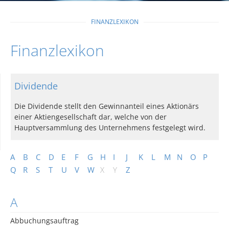
FINANZLEXIKON
Finanzlexikon
Dividende
Die Dividende stellt den Gewinnanteil eines Aktionärs
einer Aktiengesellschaft dar, welche von der
Hauptversammlung des Unternehmens festgelegt wird.
A
B
C
D
E
F
G
H
I
J
K
L
M
N
O
P
Q
R
S
T
U
V
W
X
Y
Z
A
Abbuchungsauftrag