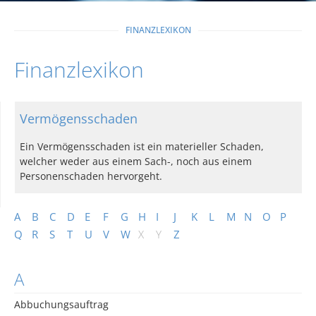
FINANZLEXIKON
Finanzlexikon
Vermögensschaden
Ein Vermögensschaden ist ein materieller Schaden,
welcher weder aus einem Sach-, noch aus einem
Personenschaden hervorgeht.
A
B
C
D
E
F
G
H
I
J
K
L
M
N
O
P
Q
R
S
T
U
V
W
X
Y
Z
A
Abbuchungsauftrag