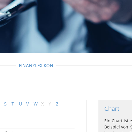
FINANZLEXIKON
S
T
U
V
W
X
Y
Z
Chart
Ein Chart ist 
Beispiel von 