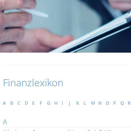
Finanzlexikon
A
B
C
D
E
F
G
H
I
J
K
L
M
N
O
P
Q
R
A