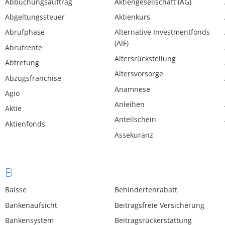
Abbuchungsauftrag
Aktiengesellschaft (AG)
Abgeltungssteuer
Aktienkurs
Abrufphase
Alternative Investmentfonds
(AIF)
Abrufrente
Altersrückstellung
Abtretung
Altersvorsorge
Abzugsfranchise
Anamnese
Agio
Anleihen
Aktie
Anteilschein
Aktienfonds
Assekuranz
B
Baisse
Behindertenrabatt
Bankenaufsicht
Beitragsfreie Versicherung
Bankensystem
Beitragsrückerstattung